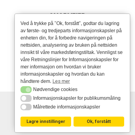
SNARVEIER
Ved å trykke på "Ok, forstått", godtar du lagring
av første- og tredjeparts informasjonskapsler på
Produkter
enheten din, for å forbedre navigeringen på
Forhandlere
nettsiden, analysering av bruken på nettsiden
innsikt til våre markedsføringstiltak. Vennligst se
Artikler
våre Retningslinjer for Informasjonskapsler for
mer informasjon om hvordan vi bruker
informasjonskapsler og hvordan du kan
Les mer
håndtere dem.
Nødvendige cookies
Informasjonskapsler for publikumsmåling
Nødvendige cookies
Målrettede informasjonskapsler
Copyright © 2026
Informasjonskapsler for publikumsmåling
Målrettede informasjonskapsler
er distributør av Victor
Lagre innstillinger
Ok, forstått