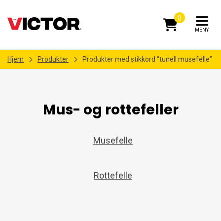
0
MENY
Hjem
Produkter
Produkter med stikkord “tunell musefelle”
Mus- og rottefeller
Musefelle
Rottefelle