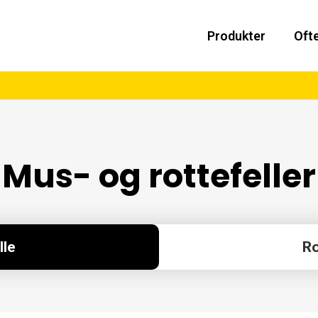
Produkter
Ofte
Musefelle
Rottefelle
Mus- og rottefeller
lle
Ro