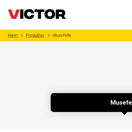
Hjem
Produkter
Musefelle
Musefe