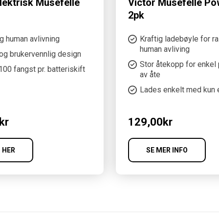
lektrisk Musefelle
Victor Musefelle Pow
2pk
g human avlivning
Kraftig ladebøyle for r
human avliving
 og brukervennlig design
Stor åtekopp for enkel
100 fangst pr. batteriskift
av åte
Lades enkelt med kun e
kr
129,00
kr
 HER
SE MER INFO