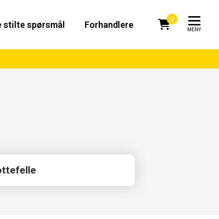
0
 stilte spørsmål
Forhandlere
MENY
ttefelle