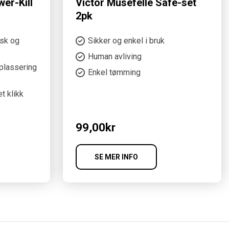
er-Kill
Victor Musefelle Safe-set
2pk
ask og
Sikker og enkel i bruk
Human avliving
 plassering
Enkel tømming
t klikk
99,00
kr
SE MER INFO