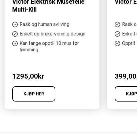
Victor Elektrisk Musefelle
Victor E
Multi-Kill
Rask og human avliving
Rask o
Enkelt og brukervennlig design
Enkelt
Kan fange opptil 10 mus før
Opptil 
tømming
1295,00
kr
399,00
KJØP HER
KJØP