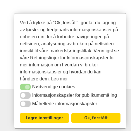
SNARVEIER
Ved å trykke på "Ok, forstått", godtar du lagring
av første- og tredjeparts informasjonskapsler på
Produkter
enheten din, for å forbedre navigeringen på
Forhandlere
nettsiden, analysering av bruken på nettsiden
innsikt til våre markedsføringstiltak. Vennligst se
Artikler
våre Retningslinjer for Informasjonskapsler for
mer informasjon om hvordan vi bruker
informasjonskapsler og hvordan du kan
Les mer
håndtere dem.
Nødvendige cookies
Informasjonskapsler for publikumsmåling
Nødvendige cookies
Målrettede informasjonskapsler
Copyright © 2026
Informasjonskapsler for publikumsmåling
Målrettede informasjonskapsler
er distributør av Victor
Lagre innstillinger
Ok, forstått