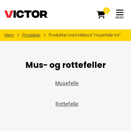
0
MENY
Hjem
Produkter
Produkter med stikkord “musefelle tre”
Mus- og rottefeller
Musefelle
Rottefelle