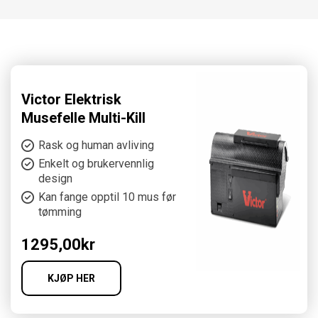
Victor Elektrisk
Musefelle Multi-Kill
Rask og human avliving
Enkelt og brukervennlig
design
Kan fange opptil 10 mus før
tømming
1295,00
kr
KJØP HER