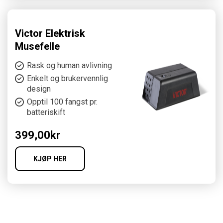
Victor Elektrisk
Musefelle
Rask og human avlivning
Enkelt og brukervennlig
design
Opptil 100 fangst pr.
batteriskift
399,00
kr
KJØP HER