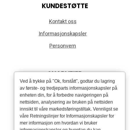
KUNDESTØTTE
Kontakt oss
Informasjonskapsler
Personvern
SNARVEIER
Ved å trykke på "Ok, forstått", godtar du lagring
av første- og tredjeparts informasjonskapsler på
Produkter
enheten din, for å forbedre navigeringen på
Forhandlere
nettsiden, analysering av bruken på nettsiden
innsikt til våre markedsføringstiltak. Vennligst se
Artikler
våre Retningslinjer for Informasjonskapsler for
mer informasjon om hvordan vi bruker
informasjonskapsler og hvordan du kan