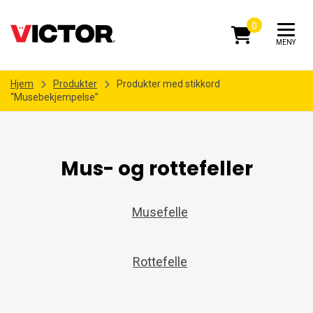
0
MENY
Hjem
Produkter
Produkter med stikkord
“Musebekjempelse”
Mus- og rottefeller
Musefelle
Rottefelle